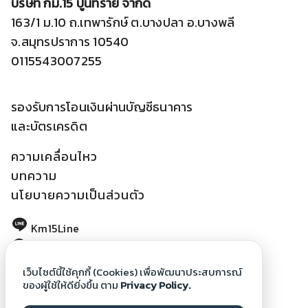
บริษัท กม.15 ปูนทราย จำกัด
163/1 ม.10 ถ.เทพารักษ์ ต.บางปลา อ.บางพลี
จ.สมุทรปราการ 10540
0115543007255
รองรับการโอนเงินผ่านบัญชีธนาคาร
และบัตรเครดิต
ความเคลื่อนไหว
บทความ
นโยบายความเป็นส่วนตัว
Km15Line
Km15PoonSai
km15poonsai@gmail.com
เว็บไซต์นี้ใช้คุกกี้ (Cookies) เพื่อพัฒนาประสบการณ์
ของผู้ใช้ให้ดียิ่งขึ้น ตาม
Privacy Policy.
086-087-0404
,
02-752-2208