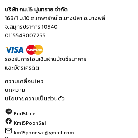
บริษัท กม.15 ปูนทราย จำกัด
163/1 ม.10 ถ.เทพารักษ์ ต.บางปลา อ.บางพลี
จ.สมุทรปราการ 10540
0115543007255
รองรับการโอนเงินผ่านบัญชีธนาคาร
และบัตรเครดิต
ความเคลื่อนไหว
บทความ
นโยบายความเป็นส่วนตัว
Km15Line
Km15PoonSai
km15poonsai@gmail.com