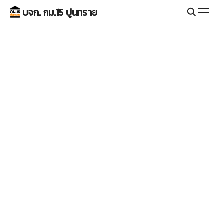
Skip
บจก. กม.15 ปูนทราย
to
Search
content
for: