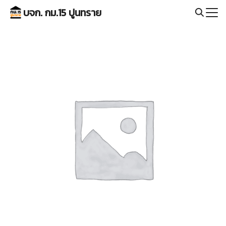
Skip
บจก. กม.15 ปูนทราย
to
Search
content
for: