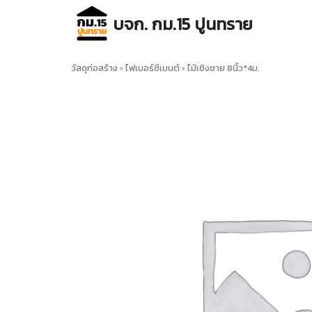
Skip
บจก. กม.15 ปูนทราย
to
content
Se
for
วัสดุก่อสร้าง
›
ไฟเบอร์ซีเมนต์
›
ไม้เชิงชาย 8นิ้ว*4ม.