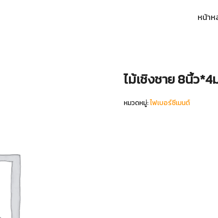
หน้าห
arch
:
ไม้เชิงชาย 8นิ้ว*4ม
หมวดหมู่:
ไฟเบอร์ซีเมนต์