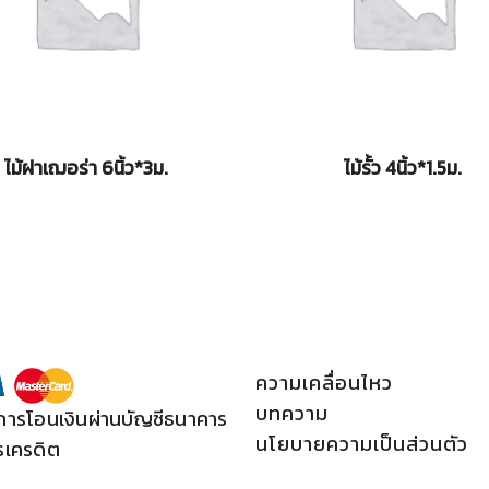
ไม้ฝาเฌอร่า 6นิ้ว*3ม.
ไม้รั้ว 4นิ้ว*1.5ม.
ความเคลื่อนไหว
บทความ
การโอนเงินผ่านบัญชีธนาคาร
นโยบายความเป็นส่วนตัว
รเครดิต