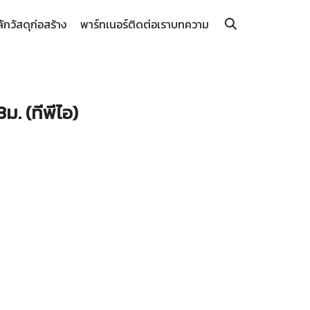
ลัก
วัสดุก่อสร้าง
พาร์ทเนอร์
ติดต่อเรา
บทความ
3ม. (ทีพีไอ)