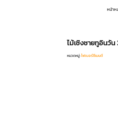
หน้าห
arch
:
ไม้เชิงชายทูอินวัน 
หมวดหมู่:
ไฟเบอร์ซีเมนต์