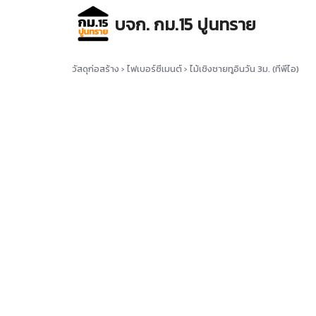
Skip
บจก. กม.15 ปูนทราย
to
content
Se
for
วัสดุก่อสร้าง
›
ไฟเบอร์ซีเมนต์
›
ไม้เชิงชายทูอินวัน 3ม. (ทีพีไอ)