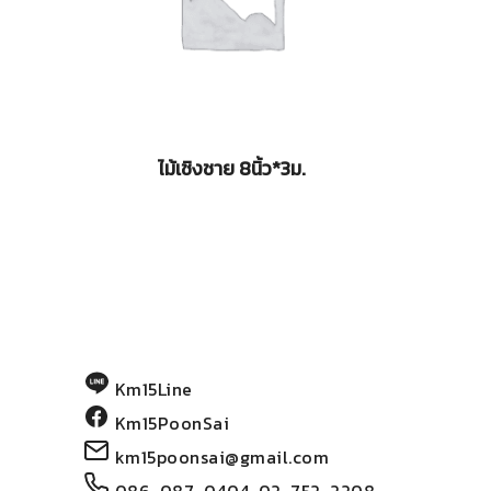
ไม้เชิงชาย 8นิ้ว*3ม.
Km15Line
Km15PoonSai
km15poonsai@gmail.com