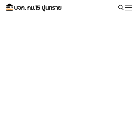
Skip
บจก. กม.15 ปูนทราย
to
Search
content
for: