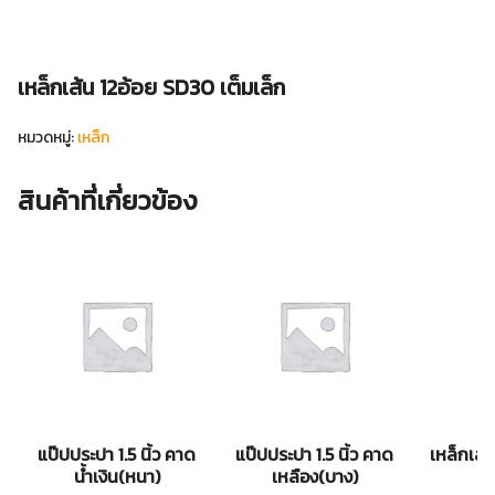
เหล็กเส้น 12อ้อย SD30 เต็มเล็ก
หมวดหมู่:
เหล็ก
สินค้าที่เกี่ยวข้อง
แป๊ปประปา 1.5 นิ้ว คาด
แป๊ปประปา 1.5 นิ้ว คาด
เหล็กเส้
น้ำเงิน(หนา)
เหลือง(บาง)
เ