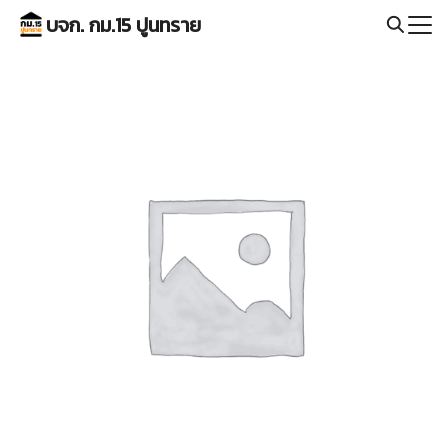
Skip
บจก. กม.15 ปูนทราย
to
Search
content
for: