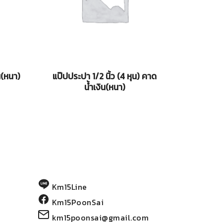
น(หนา)
แป๊ปประปา 1/2 นิ้ว (4 หุน) คาด
น้ำเงิน(หนา)
Km15Line
Km15PoonSai
km15poonsai@gmail.com