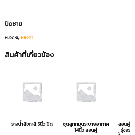
ปิดชาย
หมวดหมู่:
หลังคา
สินค้าที่เกี่ยวข้อง
รางน้ำสังกะสี 5นิ้ว ปิด
ชุดลูกหมุนระบายอากาศ
ลอนคู่ส
14นิ้ว ลอนคู่
รุ่งอร