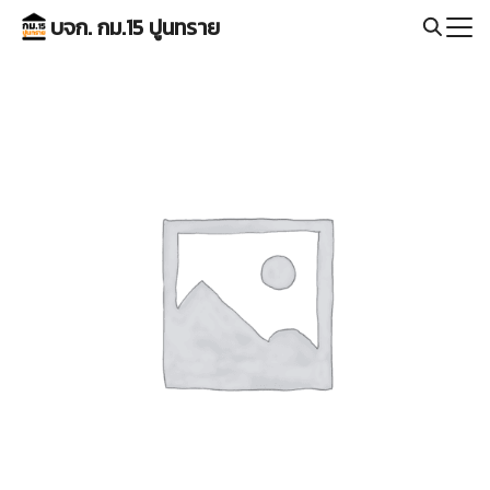
Skip
บจก. กม.15 ปูนทราย
to
Search
content
for: