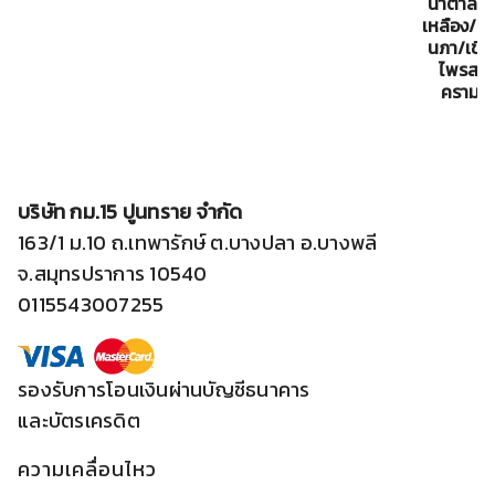
น้ำตาลล
เหลือง/เข
นภา/เขียว
ไพรสน/เ
คราม 4*
บริษัท กม.15 ปูนทราย จำกัด
163/1 ม.10 ถ.เทพารักษ์ ต.บางปลา อ.บางพลี
จ.สมุทรปราการ 10540
0115543007255
รองรับการโอนเงินผ่านบัญชีธนาคาร
และบัตรเครดิต
ความเคลื่อนไหว