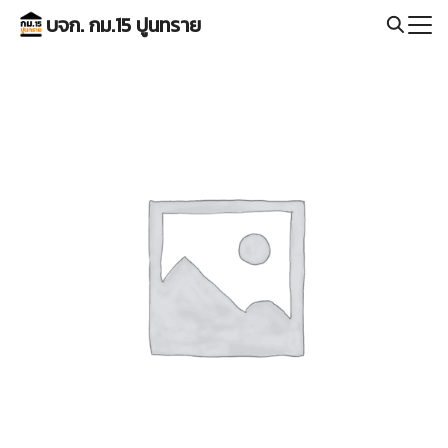
Skip
บจก. กม.15 ปูนทราย
to
Search
content
for: