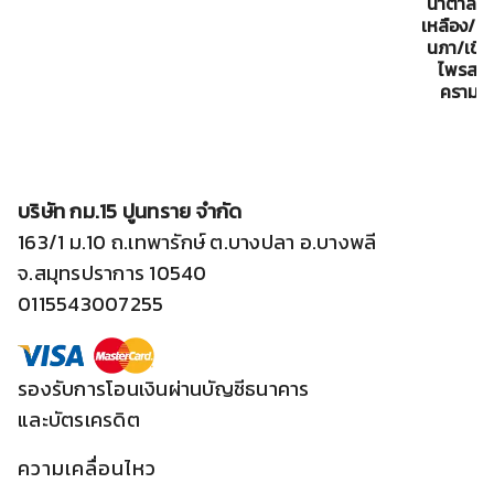
น้ำตาลล
เหลือง/เข
นภา/เขียว
ไพรสน/เ
คราม 4*
บริษัท กม.15 ปูนทราย จำกัด
163/1 ม.10 ถ.เทพารักษ์ ต.บางปลา อ.บางพลี
จ.สมุทรปราการ 10540
0115543007255
รองรับการโอนเงินผ่านบัญชีธนาคาร
และบัตรเครดิต
ความเคลื่อนไหว