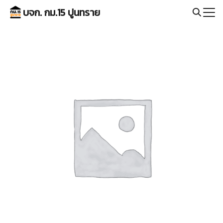
Skip
บจก. กม.15 ปูนทราย
to
Search
content
for: