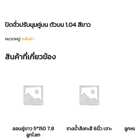
ปิดจั่วปรับมุมคู่บน ตัวบน 1.04 สีขาว
หมวดหมู่:
หลังคา
สินค้าที่เกี่ยวข้อง
ลอนคู่ขาว 5*150 7.8
รางน้ำสังกะสี 6นิ้ว เจาะ
ลูกหมุ
ลูกโลก