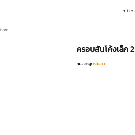
หน้าห
arch
:
พิเศษ
ครอบสันโค้งเล็ก 2
หมวดหมู่:
หลังคา