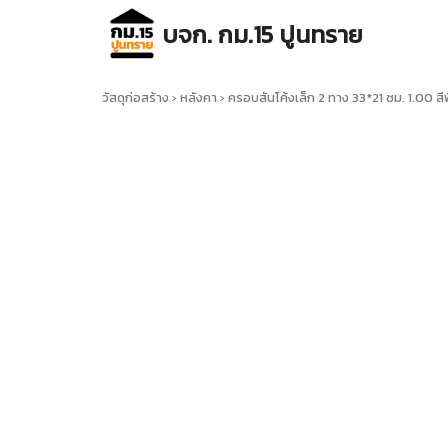
Skip
บจก. กม.15 ปูนทราย
to
content
Se
for
วัสดุก่อสร้าง
›
หลังคา
›
ครอบสันโค้งเล็ก 2 ทาง 33*21 ซม. 1.00 สี