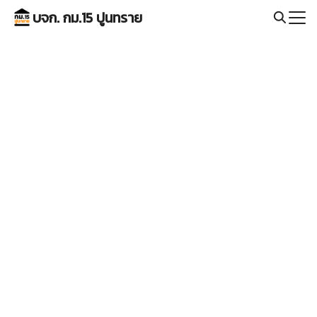
Skip
บจก. กม.15 ปูนทราย
to
Search
content
for: