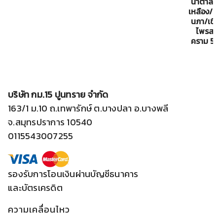
น้ำตาลล
เหลือง/เข
นภา/เขียว
ไพรสน/เ
คราม 5*1
บริษัท กม.15 ปูนทราย จำกัด
163/1 ม.10 ถ.เทพารักษ์ ต.บางปลา อ.บางพลี
จ.สมุทรปราการ 10540
0115543007255
รองรับการโอนเงินผ่านบัญชีธนาคาร
และบัตรเครดิต
ความเคลื่อนไหว