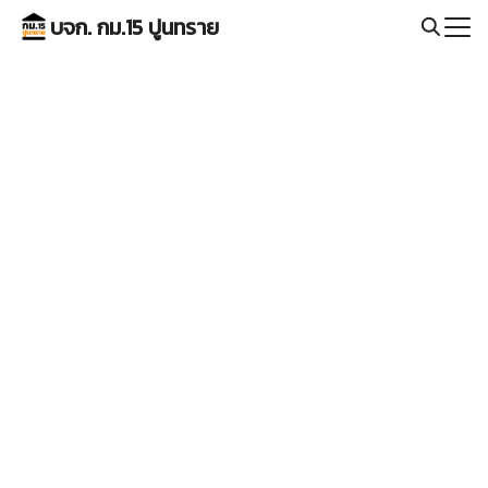
Skip
บจก. กม.15 ปูนทราย
to
Search
content
for: