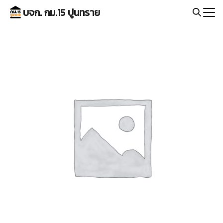
Skip
บจก. กม.15 ปูนทราย
to
Search
content
for: