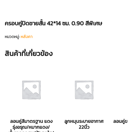
ครอบคู่ปิดชายสั้น 42*14 ซม. 0.90 สีพิเศษ
หมวดหมู่:
หลังคา
สินค้าที่เกี่ยวข้อง
ลอนคู่สีมาตรฐาน แดง
ลูกหมุนระบายอากาศ
ลอนคู่ขาว
รุ่งอรุณ/หมากแดง/
22นิ้ว