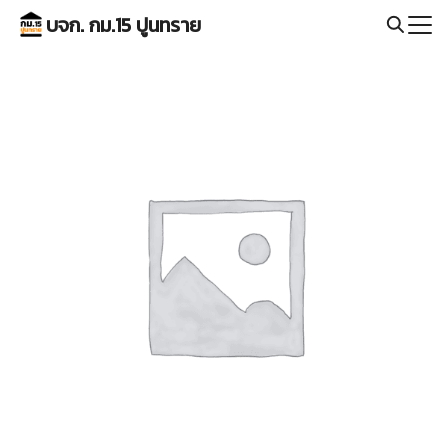
Skip
บจก. กม.15 ปูนทราย
to
Search
content
for: