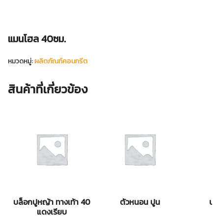
แมนโฮล 40ซม.
หมวดหมู่:
ผลิตภัณฑ์คอนกรีต
สินค้าที่เกี่ยวข้อง
บล็อกปูหญ้า ทางเท้า 40
ตัวหนอน ปูน
บล
แดงเรียบ