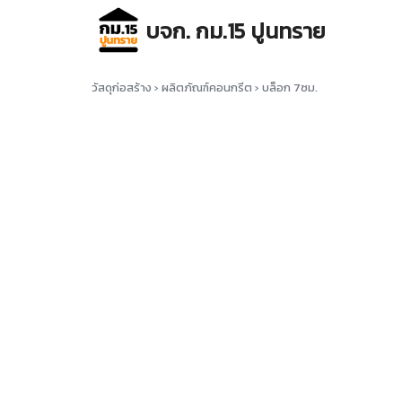
Skip
บจก. กม.15 ปูนทราย
to
content
Se
for
วัสดุก่อสร้าง
›
ผลิตภัณฑ์คอนกรีต
›
บล็อก 7ซม.