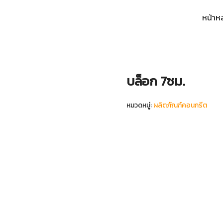
หน้าห
arch
:
บล็อก 7ซม.
หมวดหมู่:
ผลิตภัณฑ์คอนกรีต