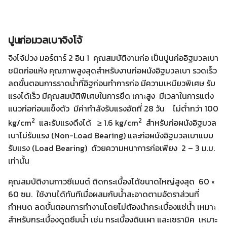
ปูนก่อมวลเบาจิงโจ้
จิงโจ้ม่วง มอร์ตาร์ 2 อิน 1 คุณสมบัติงานก่อ เป็นปูนก่ออิฐมวลเบา
ชนิดก่อแห้ง คุณภาพสูงสุดสำหรับงานก่อผนังอิฐมวลเบา รวดเร็ว
ลดขั้นตอนการราดน้ำที่อิฐก่อนทำการก่อ มีความเหนียวพิเศษ รับ
แรงได้เร็ว มีคุณสมบัติพิเศษในการยึด เกาะสูง มีเวลาในการแต่ง
แนวก่อก่อนแข็งตัว มีค่ากำลังรับแรงอัดที่ 28 วัน ไม่ต่ำกว่า 100
2
2
kg/cm
และรับแรงดึงได้ ≥ 1.6 kg/cm
สำหรับก่อผนังอิฐมวล
เบาไม่รับแรง (Non-Load Bearing) และก่อผนังอิฐมวลเบาแบบ
รับแรง (Load Bearing) ด้วยความหนาการก่อเพียง 2 – 3 ม.ม.
เท่านั้น
คุณสมบัติงานกาวซีเมนต์ ติดกระเบื้องได้ขนาดใหญ่สูงสุด 60 ×
60 ซม. ใช้งานได้ทันทีเมื่อผสมกับน้ำสะอาดตามอัตราส่วนที่
กำหนด ลดขั้นตอนการทำงานโดยไม่ต้องนำกระเบื้องแช่น้ำ เหมาะ
สำหรับกระเบื้องดูดซึมน้ำ เช่น กระเบื้องดินเผา และเซรามิค เหมาะ