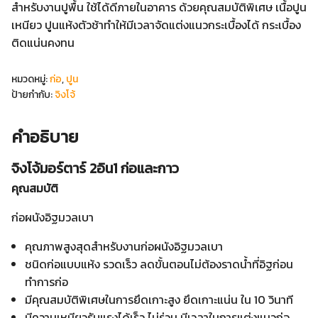
สำหรับงานปูพื้น ใช้ได้ดีภายในอาคาร ด้วยคุณสมบัติพิเศษ เนื้อปูน
เหนียว ปูนแห้งตัวช้าทำให้มีเวลาจัดแต่งแนวกระเบื้องได้ กระเบื้อง
ติดแน่นคงทน
หมวดหมู่:
ก่อ
,
ปูน
ป้ายกำกับ:
จิงโจ้
คำอธิบาย
จิงโจ้มอร์ตาร์ 2อิน1 ก่อและกาว
คุณสมบัติ
ก่อผนังอิฐมวลเบา
คุณภาพสูงสุดสำหรับงานก่อผนังอิฐมวลเบา
ชนิดก่อแบบแห้ง รวดเร็ว ลดขั้นตอนไม่ต้องราดน้ำที่อิฐก่อน
ทำการก่อ
มีคุณสมบัติพิเศษในการยึดเกาะสูง ยึดเกาะแน่น ใน 10 วินาที
มีความเหนียวรับแรงได้เร็ว ไม่ร่วน มีเวลาในการแต่งแนวก่อ