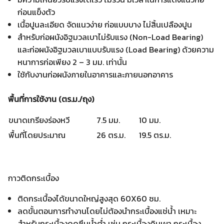
ก่อนแข็งตัว
เนื้อปูนละเอียด จัดแนวง่าย ก่อแบบบาง ไม่สิ้นเปลืองปูน
สำหรับก่อผนังอิฐมวลเบาไม่รับแรง (Non-Load Bearing)
และก่อผนังอิฐมวลเบาแบบรับแรง (Load Bearing) ด้วยความ
หนาการก่อเพียง 2 – 3 มม. เท่านั้น
ใช้กับงานก่อผนังภายในอาคารและภายนอกอาคาร
พื้นที่การใช้งาน (ตร.ม./ถุง)
ขนาดเกรียงร่องหวี
7.5 มม.
10 มม.
พื้นที่โดยประมาณ
26 ตร.ม.
19.5 ตร.ม.
กาวติดกระเบื้อง
ติดกระเบื้องได้ขนาดใหญ่สูงสุด 60X60 ซม.
ลดขั้นตอนการทำงานโดยไม่ต้องนำกระเบื้องแช่น้ำ เหมาะ
สำหรับกระเบื้องดูดซึมน้ำต่ำ เช่น กระเบื้องดินเผา กระเบื้อง