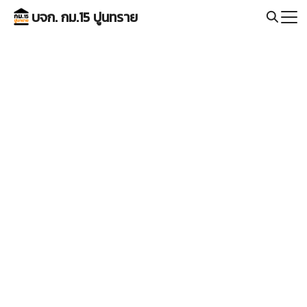
Skip
บจก. กม.15 ปูนทราย
to
Search
content
for: