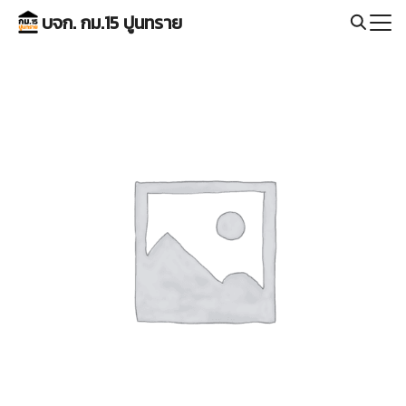
Skip
บจก. กม.15 ปูนทราย
to
Search
content
for: