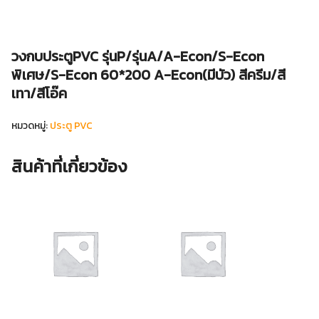
วงกบประตูPVC รุ่นP/รุ่นA/A-Econ/S-Econ
พิเศษ/S-Econ 60*200 A-Econ(มีบัว) สีครีม/สี
เทา/สีโอ๊ค
หมวดหมู่:
ประตู PVC
สินค้าที่เกี่ยวข้อง