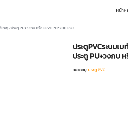
หน้าห
arch
:
ม/สีเทส) /ประตู PU+วงกบ หรือ uPVC 70*200 PU2
ประตูPVCระบบเมทัล
ประตู PU+วงกบ ห
หมวดหมู่:
ประตู PVC