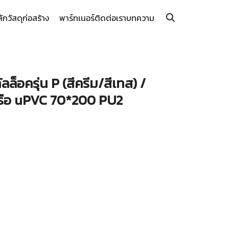
ลัก
วัสดุก่อสร้าง
พาร์ทเนอร์
ติดต่อเรา
บทความ
ล็อครุ่น P (สีครีม/สีเทส) /
รือ uPVC 70*200 PU2