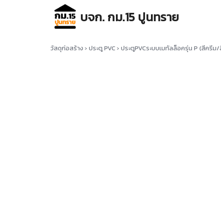
Skip
บจก. กม.15 ปูนทราย
to
content
Se
for
วัสดุก่อสร้าง
›
ประตู PVC
›
ประตูPVCระบบเมทัลล็อครุ่น P (สีครี