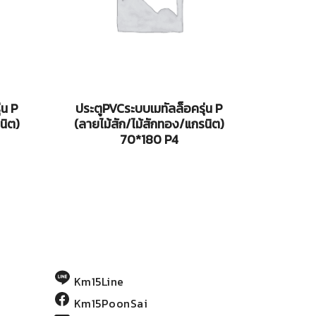
่น P
ประตูPVCระบบเมทัลล็อครุ่น P
นิต)
(ลายไม้สัก/ไม้สักทอง/แกรนิต)
70*180 P4
Km15Line
Km15PoonSai