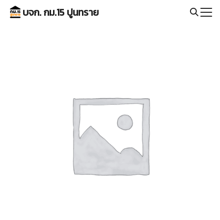
Skip
บจก. กม.15 ปูนทราย
to
Search
content
for: