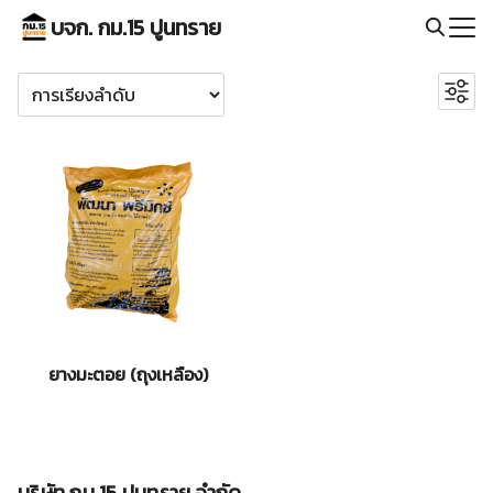
Skip
บจก. กม.15 ปูนทราย
to
Search
content
for:
ค้นหา
2
ทราย
2
สินค้า
166
ประตู PVC
166
14
สินค้า
ปอกคาน
14
สินค้า
55
ผลิตภัณฑ์คอนกรีต
55
1
สินค้า
สี
1
สินค้า
181
หลังคา
181
สินค้า
4
เคมีภัณฑ์
4
สินค้า
17
แผ่นยิปซั่ม
17
สินค้า
34
ไฟเบอร์ซีเมนต์
34
ยางมะตอย (ถุงเหลือง)
24
สินค้า
ไม้
24
สินค้า
1
ท่อ PVC
1
24
สินค้า
ประตู
24
21
สินค้า
ปูน
21
2
สินค้า
ก่อ
2
บริษัท กม.15 ปูนทราย จำกัด