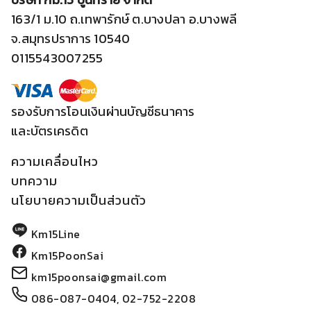
สินค้า
6
ฉาบ
6
163/1 ม.10 ถ.เทพารักษ์ ต.บางปลา อ.บางพลี
สินค้า
5
ปูนกาว
5
จ.สมุทรปราการ 10540
สินค้า
0115543007255
2
ยางมะตอย
2
66
สินค้า
เหล็ก
66
21
สินค้า
ไม้อัด
21
รองรับการโอนเงินผ่านบัญชีธนาคาร
สินค้า
และบัตรเครดิต
ความเคลื่อนไหว
บทความ
นโยบายความเป็นส่วนตัว
Km15Line
Km15PoonSai
km15poonsai@gmail.com
086-087-0404
,
02-752-2208